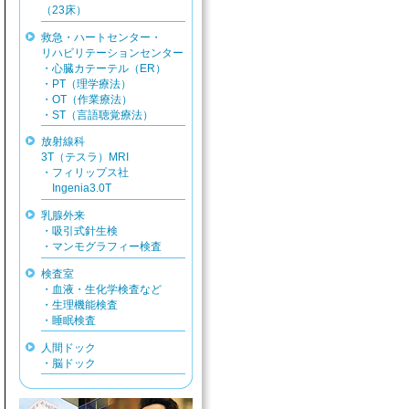
（23床）
救急・ハートセンター・
リハビリテーションセンター
・心臓カテーテル（ER）
・PT（理学療法）
・OT（作業療法）
・ST（言語聴覚療法）
放射線科
3T（テスラ）MRI
・フィリップス社
Ingenia3.0T
乳腺外来
・吸引式針生検
・マンモグラフィー検査
検査室
・血液・生化学検査など
・生理機能検査
・睡眠検査
人間ドック
・脳ドック