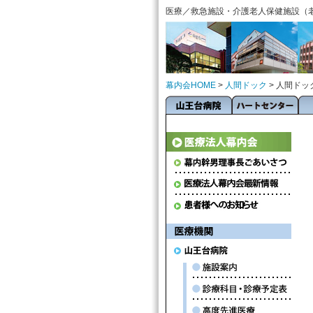
医療／救急施設・介護老人保健施設（
幕内会HOME
>
人間ドック
> 人間ドッ