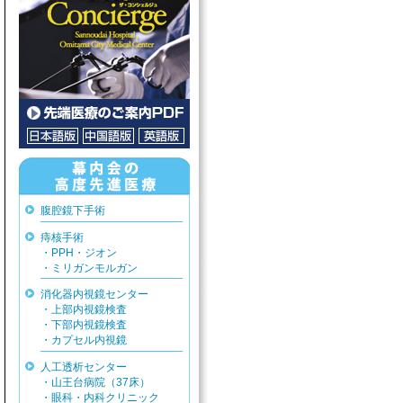
腹腔鏡下手術
痔核手術
・PPH・ジオン
・ミリガンモルガン
消化器内視鏡センター
・上部内視鏡検査
・下部内視鏡検査
・カプセル内視鏡
人工透析センター
・山王台病院（37床）
・眼科・内科クリニック